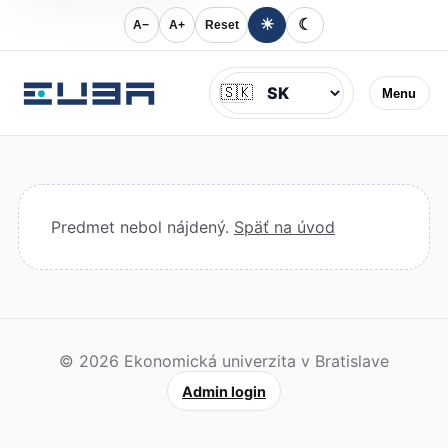
☀
☾
A−
A+
Reset
Jazyk
🇸🇰
Menu
Predmet nebol nájdený.
Späť na úvod
© 2026 Ekonomická univerzita v Bratislave
Admin login