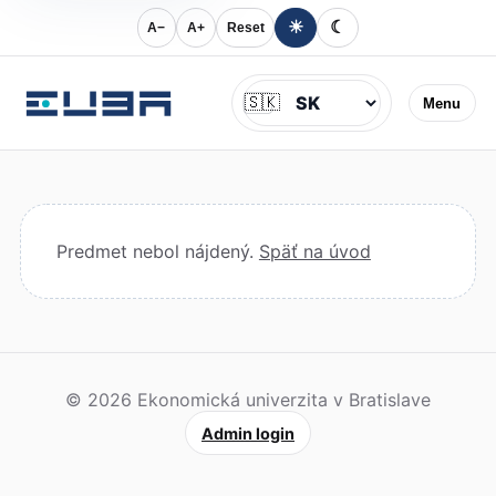
☀
☾
A−
A+
Reset
Jazyk
🇸🇰
Menu
Predmet nebol nájdený.
Späť na úvod
© 2026 Ekonomická univerzita v Bratislave
Admin login