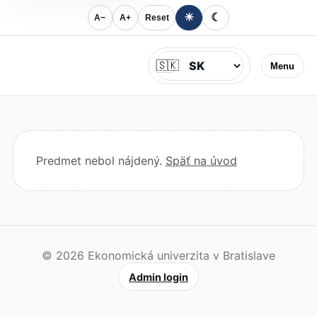
☀
☾
A−
A+
Reset
Jazyk
🇸🇰
Menu
Predmet nebol nájdený.
Späť na úvod
© 2026 Ekonomická univerzita v Bratislave
Admin login