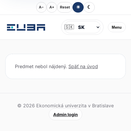
☀
☾
A−
A+
Reset
Jazyk
🇸🇰
Menu
Predmet nebol nájdený.
Späť na úvod
© 2026 Ekonomická univerzita v Bratislave
Admin login