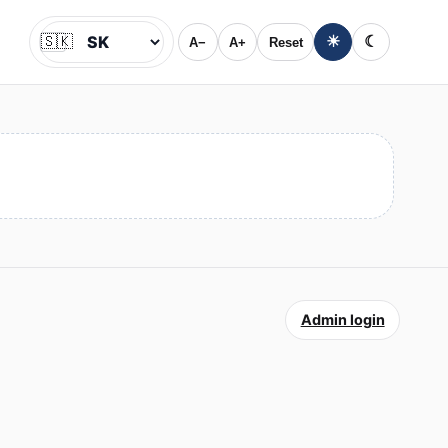
🇸🇰
☀
☾
A−
A+
Reset
Jazyk
Admin login