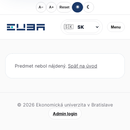
☀
☾
A−
A+
Reset
Jazyk
🇸🇰
Menu
Predmet nebol nájdený.
Späť na úvod
© 2026 Ekonomická univerzita v Bratislave
Admin login