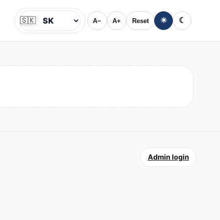
🇸🇰
☀
☾
A−
A+
Reset
Jazyk
Admin login