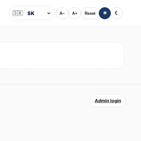
🇸🇰
☀
☾
A−
A+
Reset
Jazyk
Admin login