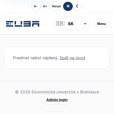
☀
☾
A−
A+
Reset
Jazyk
🇸🇰
Menu
Predmet nebol nájdený.
Späť na úvod
© 2026 Ekonomická univerzita v Bratislave
Admin login