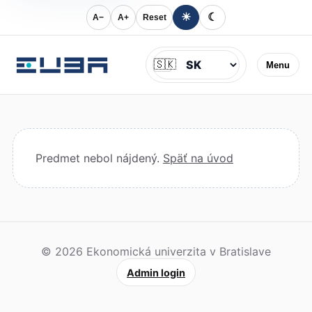
☀
☾
A−
A+
Reset
Jazyk
🇸🇰
Menu
Predmet nebol nájdený.
Späť na úvod
© 2026 Ekonomická univerzita v Bratislave
Admin login