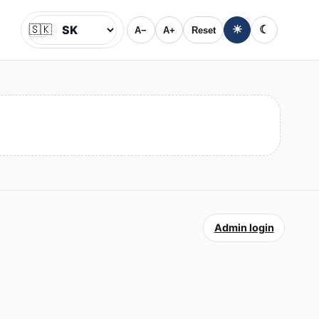
🇸🇰
☀
☾
A−
A+
Reset
Jazyk
Admin login