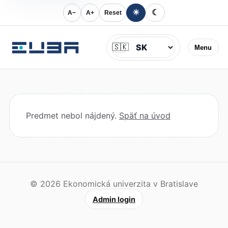
☀
☾
A−
A+
Reset
Jazyk
🇸🇰
Menu
Predmet nebol nájdený.
Späť na úvod
© 2026 Ekonomická univerzita v Bratislave
Admin login