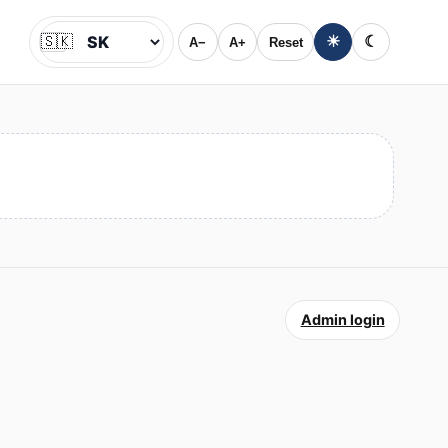
🇸🇰
☀
☾
A−
A+
Reset
Jazyk
Admin login