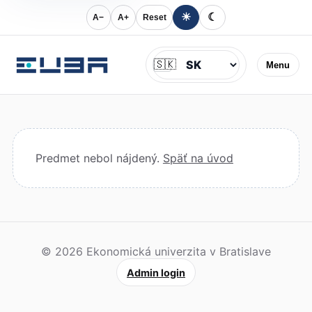
☀
☾
A−
A+
Reset
Jazyk
🇸🇰
Menu
Predmet nebol nájdený.
Späť na úvod
© 2026 Ekonomická univerzita v Bratislave
Admin login