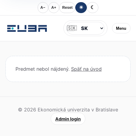
☀
☾
A−
A+
Reset
Jazyk
🇸🇰
Menu
Predmet nebol nájdený.
Späť na úvod
© 2026 Ekonomická univerzita v Bratislave
Admin login