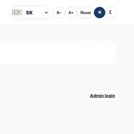
🇸🇰
☀
☾
A−
A+
Reset
Jazyk
Admin login