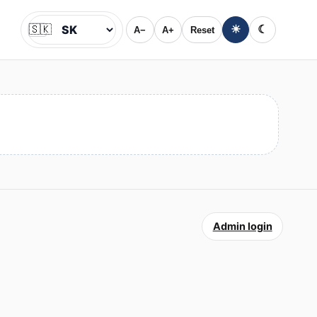
🇸🇰
☀
☾
A−
A+
Reset
Jazyk
Admin login