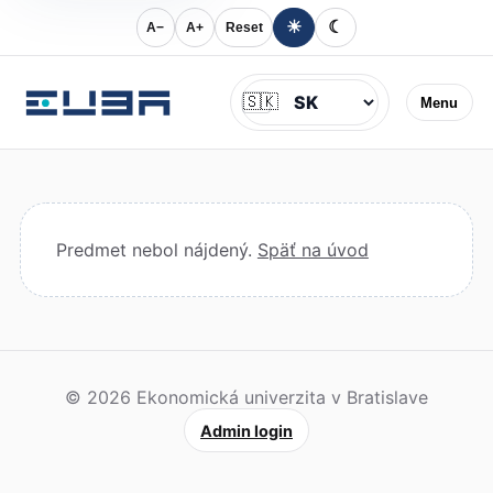
☀
☾
A−
A+
Reset
Jazyk
🇸🇰
Menu
Predmet nebol nájdený.
Späť na úvod
© 2026 Ekonomická univerzita v Bratislave
Admin login