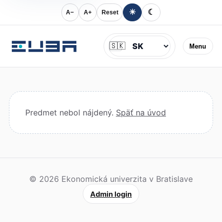
☀
☾
A−
A+
Reset
Jazyk
🇸🇰
Menu
Predmet nebol nájdený.
Späť na úvod
© 2026 Ekonomická univerzita v Bratislave
Admin login