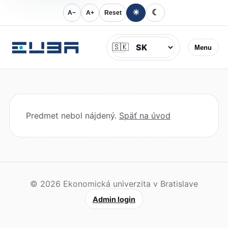
☀
☾
A−
A+
Reset
Jazyk
🇸🇰
Menu
Predmet nebol nájdený.
Späť na úvod
© 2026 Ekonomická univerzita v Bratislave
Admin login