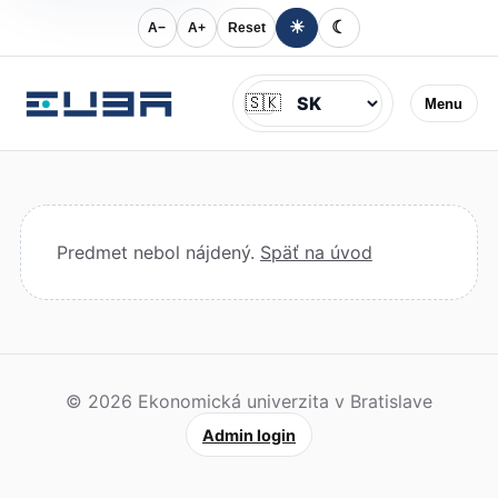
☀
☾
A−
A+
Reset
Jazyk
🇸🇰
Menu
Predmet nebol nájdený.
Späť na úvod
© 2026 Ekonomická univerzita v Bratislave
Admin login