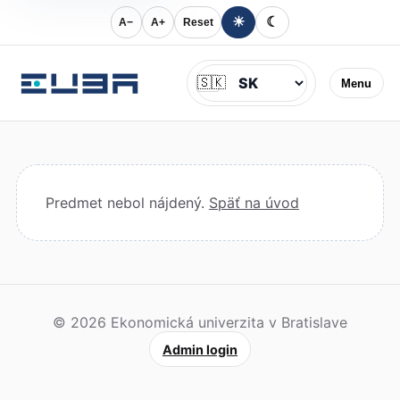
☀
☾
A−
A+
Reset
Jazyk
🇸🇰
Menu
Predmet nebol nájdený.
Späť na úvod
© 2026 Ekonomická univerzita v Bratislave
Admin login