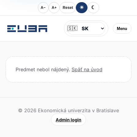
☀
☾
A−
A+
Reset
Jazyk
🇸🇰
Menu
Predmet nebol nájdený.
Späť na úvod
© 2026 Ekonomická univerzita v Bratislave
Admin login