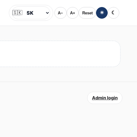
🇸🇰
☀
☾
A−
A+
Reset
Jazyk
Admin login