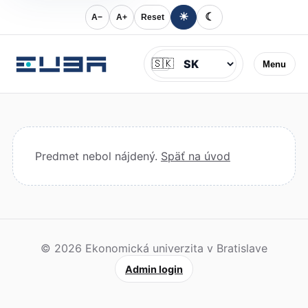
☀
☾
A−
A+
Reset
Jazyk
🇸🇰
Menu
Predmet nebol nájdený.
Späť na úvod
© 2026 Ekonomická univerzita v Bratislave
Admin login