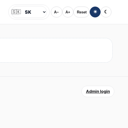
🇸🇰
☀
☾
A−
A+
Reset
Jazyk
Admin login