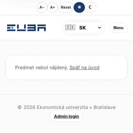
☀
☾
A−
A+
Reset
Jazyk
🇸🇰
Menu
Predmet nebol nájdený.
Späť na úvod
© 2026 Ekonomická univerzita v Bratislave
Admin login