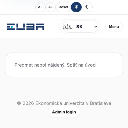
☀
☾
A−
A+
Reset
Jazyk
🇸🇰
Menu
Predmet nebol nájdený.
Späť na úvod
© 2026 Ekonomická univerzita v Bratislave
Admin login