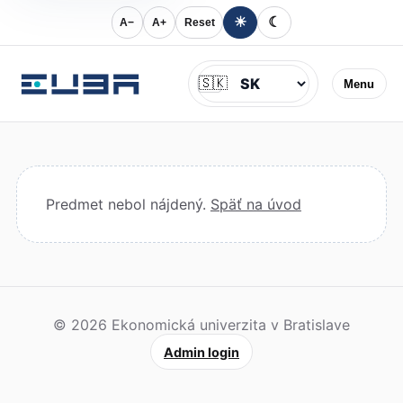
☀
☾
A−
A+
Reset
Jazyk
🇸🇰
Menu
Predmet nebol nájdený.
Späť na úvod
© 2026 Ekonomická univerzita v Bratislave
Admin login