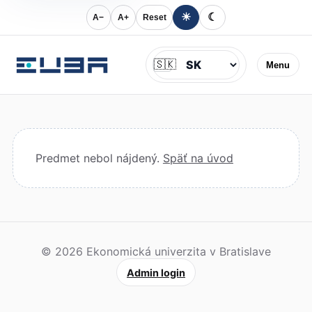
☀
☾
A−
A+
Reset
Jazyk
🇸🇰
Menu
Predmet nebol nájdený.
Späť na úvod
© 2026 Ekonomická univerzita v Bratislave
Admin login