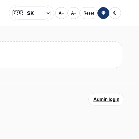
🇸🇰
☀
☾
A−
A+
Reset
Jazyk
Admin login