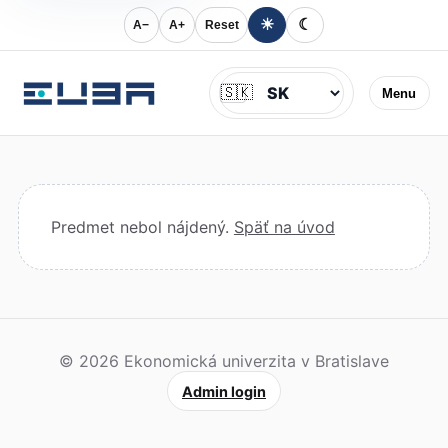
☀
☾
A−
A+
Reset
Jazyk
🇸🇰
Menu
Predmet nebol nájdený.
Späť na úvod
© 2026 Ekonomická univerzita v Bratislave
Admin login