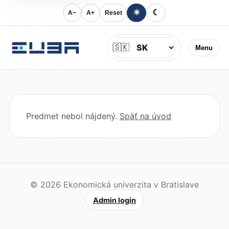
☀
☾
A−
A+
Reset
Jazyk
🇸🇰
Menu
Predmet nebol nájdený.
Späť na úvod
© 2026 Ekonomická univerzita v Bratislave
Admin login