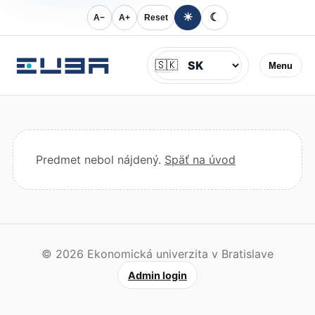
☀
☾
A−
A+
Reset
Jazyk
🇸🇰
Menu
Predmet nebol nájdený.
Späť na úvod
© 2026 Ekonomická univerzita v Bratislave
Admin login