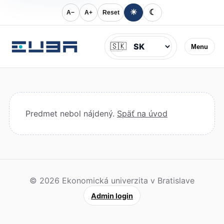
☀
☾
A−
A+
Reset
Jazyk
🇸🇰
Menu
Predmet nebol nájdený.
Späť na úvod
© 2026 Ekonomická univerzita v Bratislave
Admin login