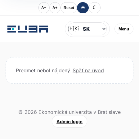
☀
☾
A−
A+
Reset
Jazyk
🇸🇰
Menu
Predmet nebol nájdený.
Späť na úvod
© 2026 Ekonomická univerzita v Bratislave
Admin login