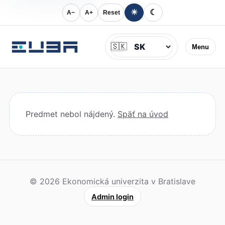
☀
☾
A−
A+
Reset
Jazyk
🇸🇰
Menu
Predmet nebol nájdený.
Späť na úvod
© 2026 Ekonomická univerzita v Bratislave
Admin login