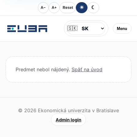
☀
☾
A−
A+
Reset
Jazyk
🇸🇰
Menu
Predmet nebol nájdený.
Späť na úvod
© 2026 Ekonomická univerzita v Bratislave
Admin login