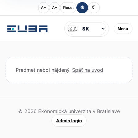
☀
☾
A−
A+
Reset
Jazyk
🇸🇰
Menu
Predmet nebol nájdený.
Späť na úvod
© 2026 Ekonomická univerzita v Bratislave
Admin login