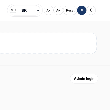
🇸🇰
☀
☾
A−
A+
Reset
Jazyk
Admin login