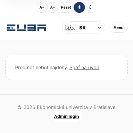
☀
☾
A−
A+
Reset
Jazyk
🇸🇰
Menu
Predmet nebol nájdený.
Späť na úvod
© 2026 Ekonomická univerzita v Bratislave
Admin login