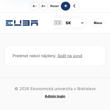
☀
☾
A−
A+
Reset
Jazyk
🇸🇰
Menu
Predmet nebol nájdený.
Späť na úvod
© 2026 Ekonomická univerzita v Bratislave
Admin login