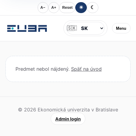
☀
☾
A−
A+
Reset
Jazyk
🇸🇰
Menu
Predmet nebol nájdený.
Späť na úvod
© 2026 Ekonomická univerzita v Bratislave
Admin login