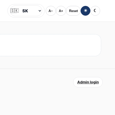
🇸🇰
☀
☾
A−
A+
Reset
Jazyk
Admin login