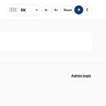
🇸🇰
☀
☾
A−
A+
Reset
Jazyk
Admin login