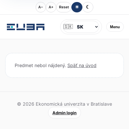
☀
☾
A−
A+
Reset
Jazyk
🇸🇰
Menu
Predmet nebol nájdený.
Späť na úvod
© 2026 Ekonomická univerzita v Bratislave
Admin login