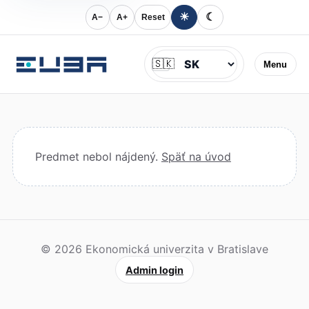
☀
☾
A−
A+
Reset
Jazyk
🇸🇰
Menu
Predmet nebol nájdený.
Späť na úvod
© 2026 Ekonomická univerzita v Bratislave
Admin login