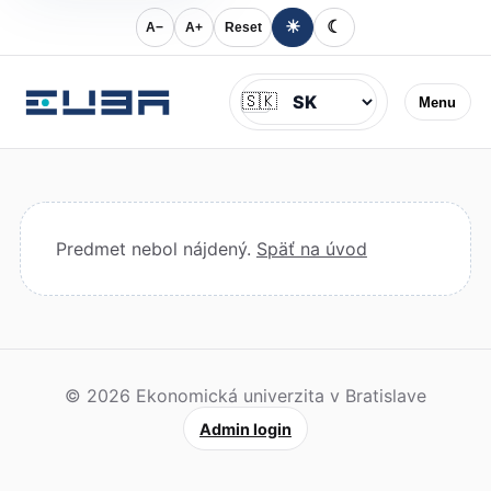
☀
☾
A−
A+
Reset
Jazyk
🇸🇰
Menu
Predmet nebol nájdený.
Späť na úvod
© 2026 Ekonomická univerzita v Bratislave
Admin login