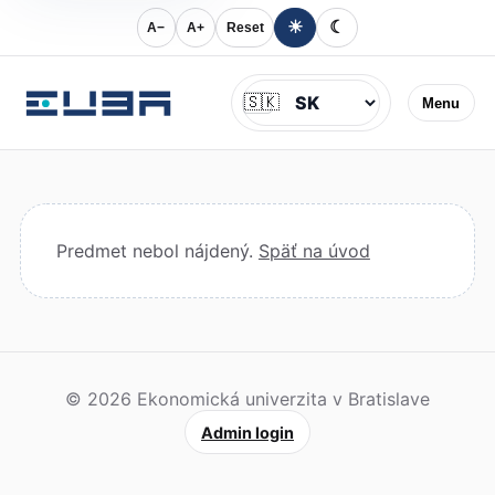
☀
☾
A−
A+
Reset
Jazyk
🇸🇰
Menu
Predmet nebol nájdený.
Späť na úvod
© 2026 Ekonomická univerzita v Bratislave
Admin login