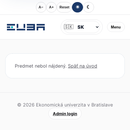
☀
☾
A−
A+
Reset
Jazyk
🇸🇰
Menu
Predmet nebol nájdený.
Späť na úvod
© 2026 Ekonomická univerzita v Bratislave
Admin login